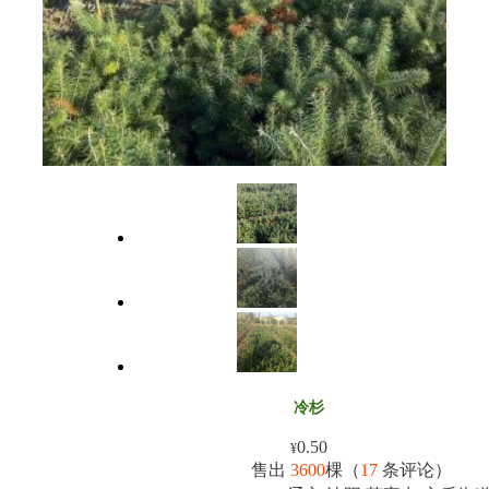
冷杉
0.50
¥
售出
3600
棵（
17
条评论）