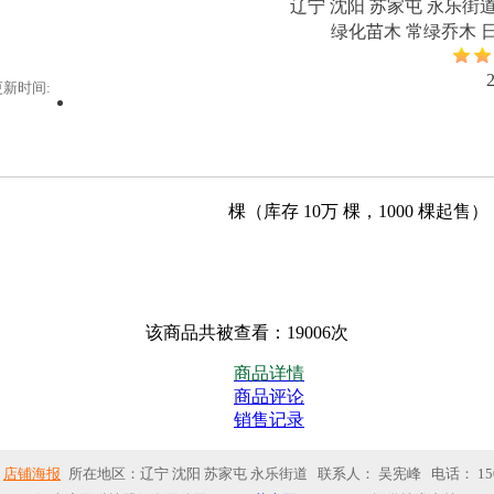
辽宁 沈阳 苏家屯 永乐街
绿化苗木 常绿乔木 
更新时间:
棵（库存
10万
棵，
1000
棵起售）
该商品共被查看：19006次
商品详情
商品评论
销售记录
店铺海报
所在地区：辽宁 沈阳 苏家屯 永乐街道 联系人： 吴宪峰 电话：
15