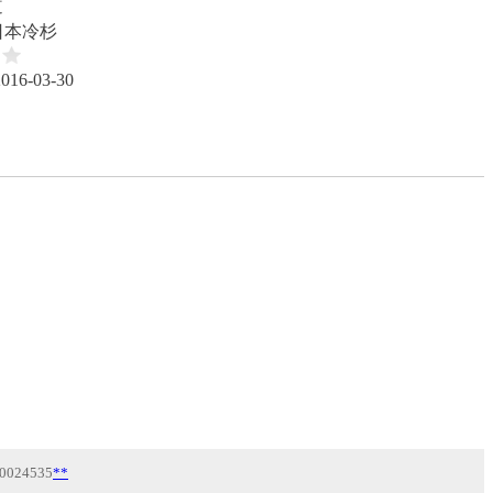
道
日本冷杉
2016-03-30
0024535
**