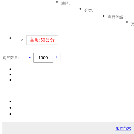
地区:
分类:
商品等级：
高度:50公分
-
+
购买数量:
永胜苗木