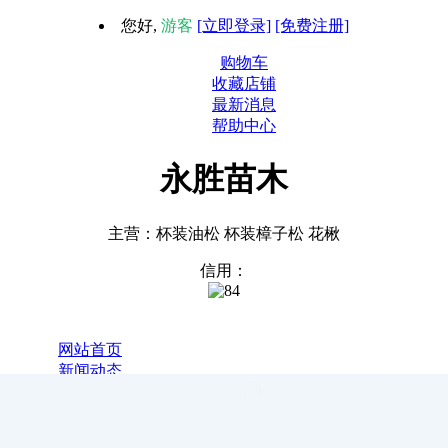
您好,
游客
[立即登录]
[免费注册]
购物车
收藏店铺
最新消息
帮助中心
永胜苗木
主营：杯装油松 杯装樟子松 花楸
信用：
1
网站首页
新闻动态
全部商品
关于我们
联系我们