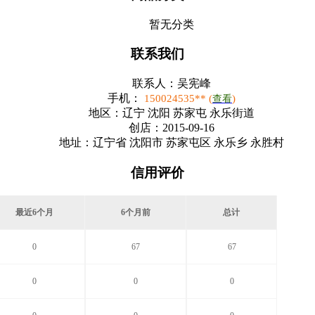
暂无分类
联系我们
联系人：
吴宪峰
手机：
150024535** (
)
查看
地区：
辽宁 沈阳 苏家屯 永乐街道
创店：
2015-09-16
地址：
辽宁省 沈阳市 苏家屯区 永乐乡 永胜村
信用评价
最近6个月
6个月前
总计
0
67
67
0
0
0