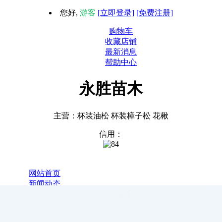
您好,
游客
[立即登录]
[免费注册]
购物车
收藏店铺
最新消息
帮助中心
永胜苗木
主营：杯装油松 杯装樟子松 花楸
信用：
1
网站首页
新闻动态
全部商品
关于我们
联系我们