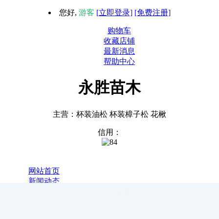
您好,
游客
[立即登录]
[免费注册]
购物车
收藏店铺
最新消息
帮助中心
永胜苗木
主营：杯装油松 杯装樟子松 花楸
信用：
1
网站首页
新闻动态
全部商品
关于我们
联系我们