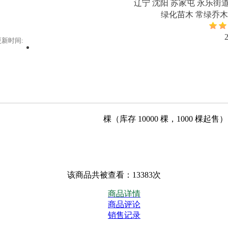
辽宁 沈阳 苏家屯 永乐街
绿化苗木 常绿乔木
更新时间:
棵（库存
10000
棵，
1000
棵起售）
该商品共被查看：13383次
商品详情
商品评论
销售记录