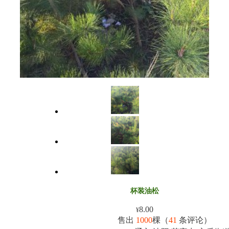
杯装油松
8.00
¥
售出
1000
棵（
41
条评论）